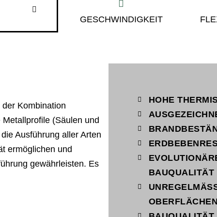
GESCHWINDIGKEIT
FLE
HOHE THERMI
der Kombination
AUSGEZEICHN
 Metallprofile (Säulen und
BRANDBESTÄN
ie Ausführung aller Arten
ERDBEBENRES
tät ermöglichen und
EVOLUTIONÄR
hführung gewährleisten. Es
BAUQUALITÄT 
UNREGELMÄSSI
BERFLÄCHEN
BAUQUALITÄT